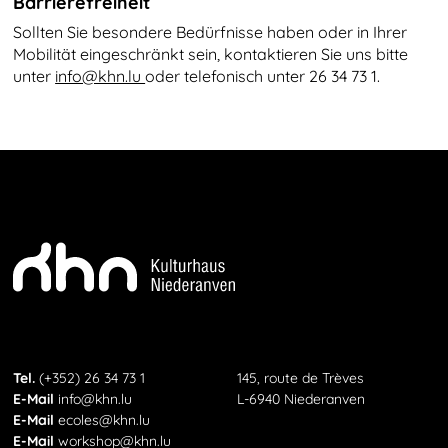
Barrierefreiheit
Sollten Sie besondere Bedürfnisse haben oder in Ihrer
Mobilität eingeschränkt sein, kontaktieren Sie uns bitte
unter
info@​khn.​lu
oder telefonisch unter 26 34 73 1.
KHN
Telefon
Tel.
(+352) 26 34 73 1
145, route de Trèves
E-Mail
E-Mail
info@khn.lu
L-6940 Niederanven
E-Mail
E-Mail
ecoles@khn.lu
E-Mail
E-Mail
workshop@khn.lu