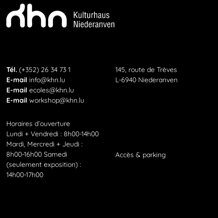
KHN
Téléphone
Tél.
(+352) 26 34 73 1
145, route de Trèves
E-Mail
E-mail
info@khn.lu
L-6940 Niederanven
E-Mail
E-mail
ecoles@khn.lu
E-Mail
E-mail
workshop@khn.lu
Horaires d’ouverture
Lundi + Vendredi : 8h00-14h00
Mardi, Mercredi + Jeudi :
8h00-16h00 Samedi
Accès
&
parking
(seulement exposition) :
14h00-17h00