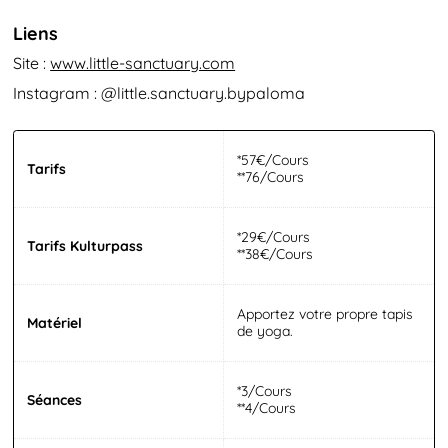
Liens
Site :
www​.lit​tle​-sanc​tu​ary​.com
Instagram : @little.sanctuary.bypaloma
*57€/Cours
Tarifs
**76/Cours
*29€/Cours
Tarifs Kulturpass
**38€/Cours
Apportez votre propre tapis
Matériel
de yoga.
*3/Cours
Séances
**4/Cours