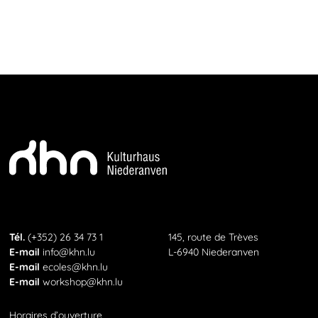
KHN
Téléphone
Tél.
(+352) 26 34 73 1
145, route de Trèves
E-Mail
E-mail
info@khn.lu
L-6940 Niederanven
E-Mail
E-mail
ecoles@khn.lu
E-Mail
E-mail
workshop@khn.lu
Horaires d’ouverture