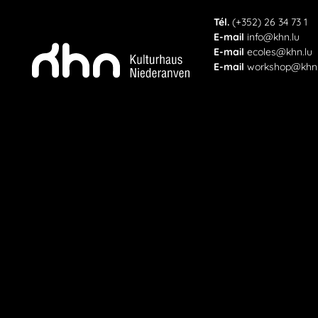
Téléphone
Tél.
(+352) 26 34 73 1
E-Mail
E-mail
info@khn.lu
E-Mail
E-mail
ecoles@khn.lu
E-Mail
E-mail
workshop@khn.
KHN