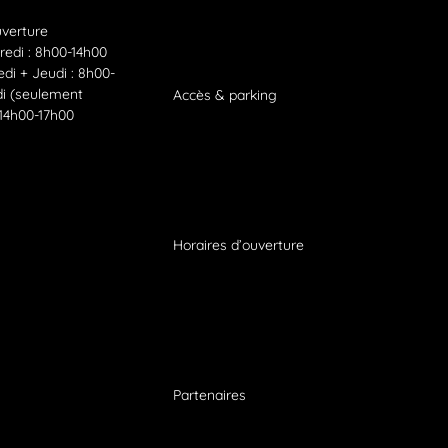
uverture
redi : 8h00-14h00
edi + Jeudi : 8h00-
i (seulement
Accès
&
parking
 14h00-17h00
Horaires d’ouverture
Partenaires