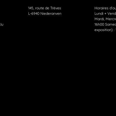
145, route de Trèves
Horaires d’o
L-6940 Niederanven
Lundi + Vend
Mardi, Mercr
lu
16h00 Samed
exposition) :